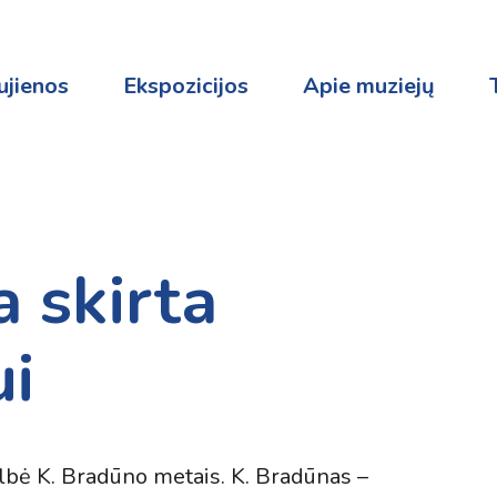
ujienos
Ekspozicijos
Apie muziejų
a skirta
ui
bė K. Bradūno metais. K. Bradūnas –