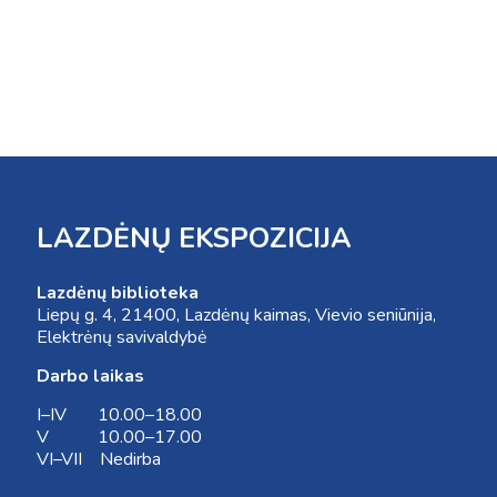
LAZDĖNŲ EKSPOZICIJA
Lazdėnų biblioteka
Liepų g. 4, 21400, Lazdėnų kaimas, Vievio seniūnija,
Elektrėnų savivaldybė
Darbo laikas
I–IV 10.00–18.00
V 10.00–17.00
VI–VII Nedirba