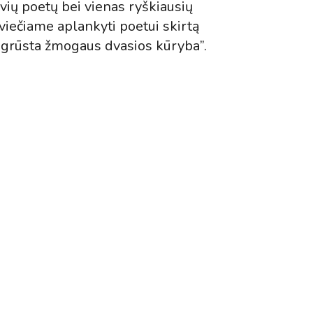
vių poetų bei vienas ryškiausių
kviečiame aplankyti poetui skirtą
nesugrūsta žmogaus dvasios kūryba”.