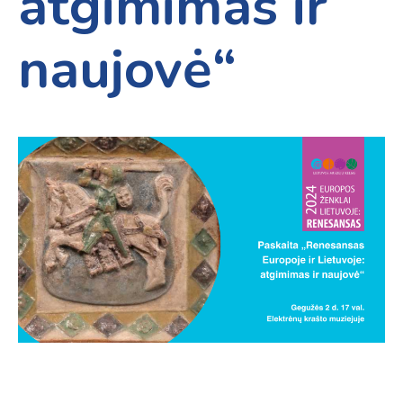
atgimimas ir
naujovė“