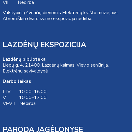
VII Nedirba
Valstybinių švenčių dienomis Elektrėnų krašto muziejaus
Abromiškių dvaro svirno ekspozicija nedirba.
LAZDĖNŲ EKSPOZICIJA
Lazdėnų biblioteka
Liepų g. 4, 21400, Lazdėnų kaimas, Vievio seniūnija,
Elektrėnų savivaldybė
Darbo laikas
I–IV 10.00–18.00
V 10.00–17.00
VI–VII Nedirba
PARODA JAGĖLONYSE