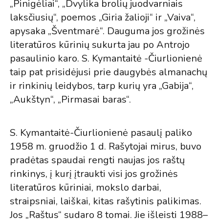
„Pinigėliai“, „Dvylika brolių juodvarniais
laksčiusių“, poemos „Giria žalioji“ ir „Vaiva“,
apysaka „Šventmarė“. Dauguma jos grožinės
literatūros kūrinių sukurta jau po Antrojo
pasaulinio karo. S. Kymantaitė -Čiurlionienė
taip pat prisidėjusi prie daugybės almanachų
ir rinkinių leidybos, tarp kurių yra „Gabija“,
„Aukštyn“, „Pirmasai baras“.
S. Kymantaitė-Čiurlionienė pasaulį paliko
1958 m. gruodžio 1 d. Rašytojai mirus, buvo
pradėtas spaudai rengti naujas jos raštų
rinkinys, į kurį įtraukti visi jos grožinės
literatūros kūriniai, mokslo darbai,
straipsniai, laiškai, kitas rašytinis palikimas.
Jos „Raštus“ sudaro 8 tomai. Jie išleisti 1988–