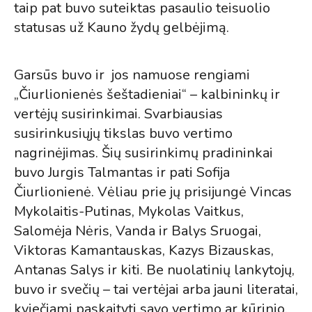
taip pat buvo suteiktas pasaulio teisuolio
statusas už Kauno žydų gelbėjimą.
Garsūs buvo ir jos namuose rengiami
„Čiurlionienės šeštadieniai“ – kalbininkų ir
vertėjų susirinkimai. Svarbiausias
susirinkusiųjų tikslas buvo vertimo
nagrinėjimas. Šių susirinkimų pradininkai
buvo Jurgis Talmantas ir pati Sofija
Čiurlionienė. Vėliau prie jų prisijungė Vincas
Mykolaitis-Putinas, Mykolas Vaitkus,
Salomėja Nėris, Vanda ir Balys Sruogai,
Viktoras Kamantauskas, Kazys Bizauskas,
Antanas Salys ir kiti. Be nuolatinių lankytojų,
buvo ir svečių – tai vertėjai arba jauni literatai,
kviečiami paskaityti savo vertimo ar kūrinio.