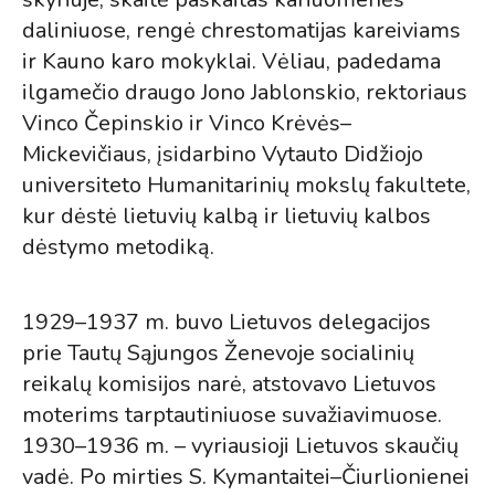
daliniuose, rengė chrestomatijas kareiviams
ir Kauno karo mokyklai. Vėliau, padedama
ilgamečio draugo Jono Jablonskio, rektoriaus
Vinco Čepinskio ir Vinco Krėvės–
Mickevičiaus, įsidarbino Vytauto Didžiojo
universiteto Humanitarinių mokslų fakultete,
kur dėstė lietuvių kalbą ir lietuvių kalbos
dėstymo metodiką.
1929–1937 m. buvo Lietuvos delegacijos
prie Tautų Sąjungos Ženevoje socialinių
reikalų komisijos narė, atstovavo Lietuvos
moterims tarptautiniuose suvažiavimuose.
1930–1936 m. – vyriausioji Lietuvos skaučių
vadė. Po mirties S. Kymantaitei–Čiurlionienei