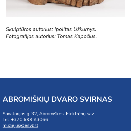
Skulptūros autorius: Ipolitas Užkurnys.
Fotografijos autorius: Tomas Kapočius.
ABROMIŠKIŲ DVARO SVIRNAS
Sanatorijos g. 32, Abromiškės, Elektrėnų sav.
Tel. +370 699 83066
muziejus@esvb.lt