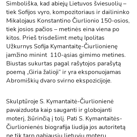
Simboliška, kad abiejų Lietuvos šviesuolių –
tiek Sofijos vyro, kompozitoriaus ir dailininko
Mikalojaus Konstantino Čiurlionio 150-osios,
tiek josios pačios – metinės eina viena po
kitos. Prieš trisdešimt metų Ipolitas
Užkurnys Sofija Kymantaitę-Čiurlionienę
įamžino minint 110-ąsias gimimo metines.
Biustas sukurtas pagal rašytojos parašytą
poemą „Giria žalioji“ ir yra eksponuojamas
Abromiškių dvaro svirno ekspozicijoje.
Skulptūroje S. Kymantaitė-Čiurlionienė
pavaizduota kaip sauganti ir globojanti
moterį, žiūrinčią į tolį. Pati S. Kymantaitės-
Čiurlionienės biografija liudija jos autoritetą
ne tik tarp gabiausių lietuvių moterų