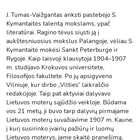
J. Tumas-Vaižgantas anksti pastebėjo S.
Kymantaitės talentą mokslams, ypač
literatūrai. Ragino tėvus siųsti ją į
aukštesniuosius mokslus Palangoje, vėliau S.
Kymantaitė mokėsi Sankt Peterburge ir
Rygoje. Kaip laisvoji klausytoja 1904–1907
m. studijavo Krokuvos universitete,
Filosofijos fakultete. Po jų apsigyveno
Vilniuje, kur dirbo „Vilties“ laikraščio
redakcijoje. Taip pat aktyviai dalyvavo
Lietuvos moterų sąjūdžio veikloje. Būdama
vos 21 metų, ji buvo tarp dalyvių pirmajame
Lietuvos moterų suvažiavime 1907 m. Kaune,
į kurį susirinko įvairių pažiūrų ir luomų
Lietuvos moterys, jame skaitė pranešimą,