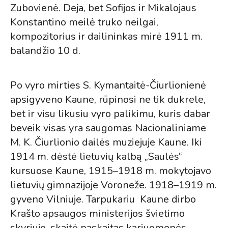
Zubovienė. Deja, bet Sofijos ir Mikalojaus
Konstantino meilė truko neilgai,
kompozitorius ir dailininkas mirė 1911 m.
balandžio 10 d.
Po vyro mirties S. Kymantaitė-Čiurlionienė
apsigyveno Kaune, rūpinosi ne tik dukrele,
bet ir visu likusiu vyro palikimu, kuris dabar
beveik visas yra saugomas Nacionaliniame
M. K. Čiurlionio dailės muziejuje Kaune. Iki
1914 m. dėstė lietuvių kalbą „Saulės“
kursuose Kaune, 1915–1918 m. mokytojavo
lietuvių gimnazijoje Voroneže. 1918–1919 m.
gyveno Vilniuje. Tarpukariu Kaune dirbo
Krašto apsaugos ministerijos švietimo
skyriuje, skaitė paskaitas kariuomenės