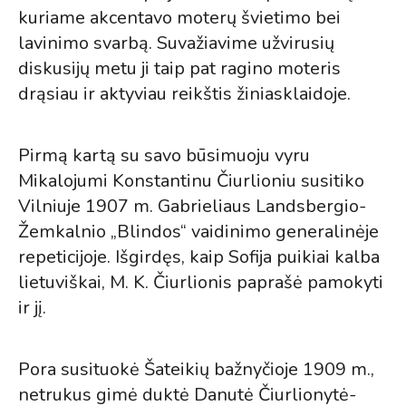
kuriame akcentavo moterų švietimo bei
lavinimo svarbą. Suvažiavime užvirusių
diskusijų metu ji taip pat ragino moteris
drąsiau ir aktyviau reikštis žiniasklaidoje.
Pirmą kartą su savo būsimuoju vyru
Mikalojumi Konstantinu Čiurlioniu susitiko
Vilniuje 1907 m. Gabrieliaus Landsbergio-
Žemkalnio „Blindos“ vaidinimo generalinėje
repeticijoje. Išgirdęs, kaip Sofija puikiai kalba
lietuviškai, M. K. Čiurlionis paprašė pamokyti
ir jį.
Pora susituokė Šateikių bažnyčioje 1909 m.,
netrukus gimė duktė Danutė Čiurlionytė-