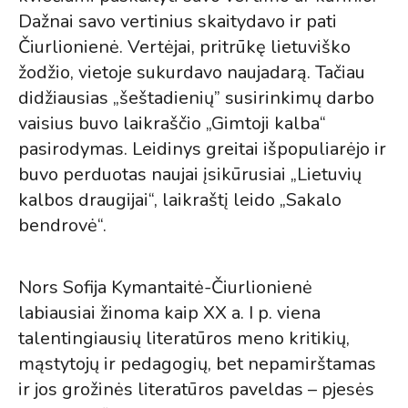
Dažnai savo vertinius skaitydavo ir pati
Čiurlionienė. Vertėjai, pritrūkę lietuviško
žodžio, vietoje sukurdavo naujadarą. Tačiau
didžiausias „šeštadienių” susirinkimų darbo
vaisius buvo laikraščio „Gimtoji kalba“
pasirodymas. Leidinys greitai išpopuliarėjo ir
buvo perduotas naujai įsikūrusiai „Lietuvių
kalbos draugijai“, laikraštį leido „Sakalo
bendrovė“.
Nors Sofija Kymantaitė-Čiurlionienė
labiausiai žinoma kaip XX a. I p. viena
talentingiausių literatūros meno kritikių,
mąstytojų ir pedagogių, bet nepamirštamas
ir jos grožinės literatūros paveldas – pjesės