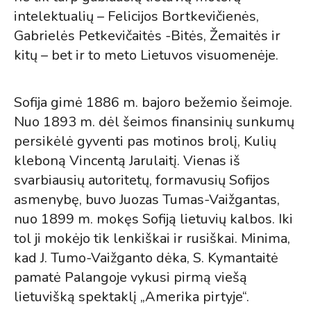
intelektualių – Felicijos Bortkevičienės,
Gabrielės Petkevičaitės -Bitės, Žemaitės ir
kitų – bet ir to meto Lietuvos visuomenėje.
Sofija gimė 1886 m. bajoro bežemio šeimoje.
Nuo 1893 m. dėl šeimos finansinių sunkumų
persikėlė gyventi pas motinos brolį, Kulių
kleboną Vincentą Jarulaitį. Vienas iš
svarbiausių autoritetų, formavusių Sofijos
asmenybę, buvo Juozas Tumas-Vaižgantas,
nuo 1899 m. mokęs Sofiją lietuvių kalbos. Iki
tol ji mokėjo tik lenkiškai ir rusiškai. Minima,
kad J. Tumo-Vaižganto dėka, S. Kymantaitė
pamatė Palangoje vykusi pirmą viešą
lietuvišką spektaklį „Amerika pirtyje“.